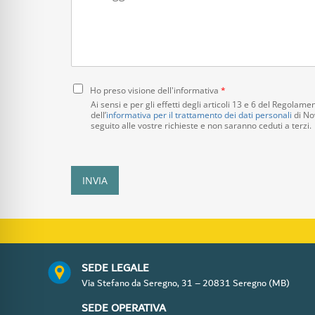
e
s
s
o
s
c
a
i
g
e
g
t
i
C
à
Ho preso visione dell'informativa
*
o
o
*
Ai sensi e per gli effetti degli articoli 13 e 6 del Regola
n
dell’
informativa per il trattamento dei dati personali
di Nov
seguito alle vostre richieste e non saranno ceduti a terzi.
s
e
n
s
INVIA
o
P
r
i
v
a
SEDE LEGALE
c
Via Stefano da Seregno, 31 – 20831 Seregno (MB)
y
P
SEDE OPERATIVA
o