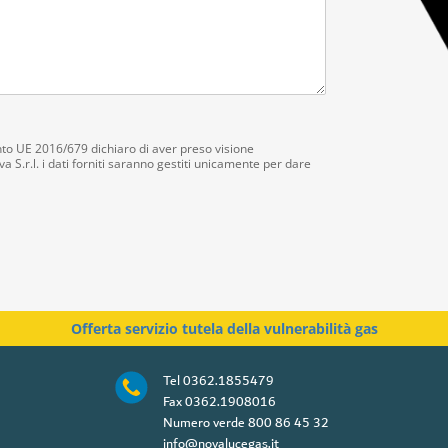
r
o
o
a
d
d
e
t
t
mento UE 2016/679 dichiaro di aver preso visione
a S.r.l. i dati forniti saranno gestiti unicamente per dare
i
*
Offerta servizio tutela della vulnerabilità gas
Tel
0362.1855479
Fax
0362.1908016
Numero verde
800 86 45 32
info@novalucegas.it