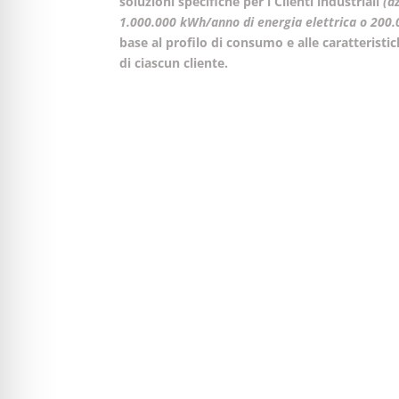
soluzioni specifiche
per i Clienti industriali
(a
1.000.000 kWh/anno di energia elettrica
o 200.
base al profilo di consumo e alle caratteristi
di ciascun cliente.