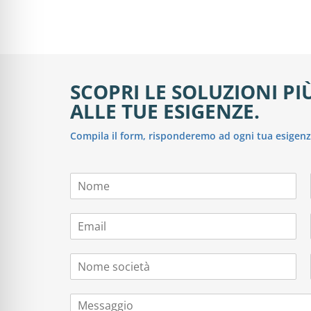
SCOPRI LE SOLUZIONI P
ALLE TUE ESIGENZE.
Compila il form, risponderemo ad ogni tua esigenz
N
o
m
E
e
m
*
a
N
i
o
l
m
*
M
e