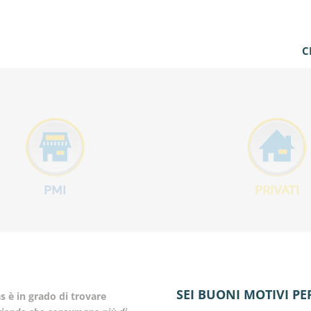
C
PMI
PRIVATI
SEI BUONI MOTIVI PE
as
è in grado di trovare