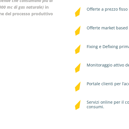
ziende che consumano più di
000 mc di gas naturale)
in
Offerte a prezzo fisso 
che
del processo produttivo
Offerte market based 
Fixing e Defixing prim
Monitoraggio attivo de
Portale clienti per l’a
Servizi online per il 
consumi.