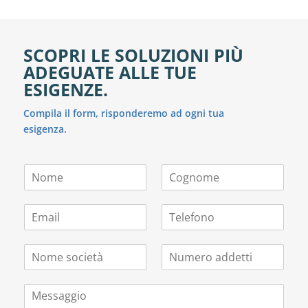
SCOPRI LE SOLUZIONI PIÙ
ADEGUATE ALLE TUE
ESIGENZE.
Compila il form, risponderemo ad ogni tua
esigenza.
N
C
o
o
m
g
E
T
e
n
m
e
*
o
a
l
m
N
N
i
e
e
o
u
l
f
*
m
m
*
o
M
e
e
n
e
s
r
o