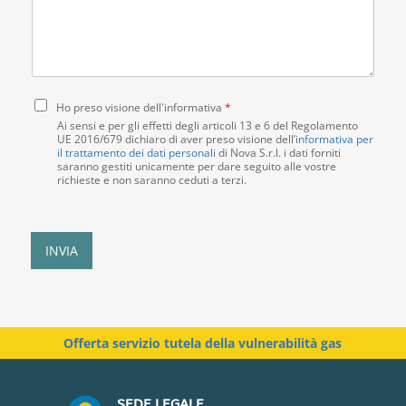
s
o
o
s
c
a
a
i
d
g
e
d
g
t
e
i
C
à
t
Ho preso visione dell'informativa
*
o
o
*
t
Ai sensi e per gli effetti degli articoli 13 e 6 del Regolamento
n
UE 2016/679 dichiaro di aver preso visione dell’
i
informativa per
il trattamento dei dati personali
di Nova S.r.l. i dati forniti
s
*
saranno gestiti unicamente per dare seguito alle vostre
e
richieste e non saranno ceduti a terzi.
n
s
o
P
INVIA
r
i
v
a
c
Offerta servizio tutela della vulnerabilità gas
y
P
o
SEDE LEGALE