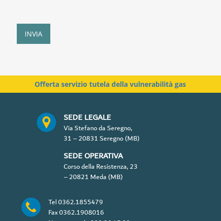
n
s
o
P
INVIA
r
i
v
a
c
Offerta servizio tutela della vulnerabilità gas
y
P
o
SEDE LEGALE
l
Via Stefano da Seregno,
i
31 – 20831 Seregno (MB)
c
y
SEDE OPERATIVA
*
Corso della Resistenza, 23
– 20821 Meda (MB)
Tel
0362.1855479
Fax
0362.1908016