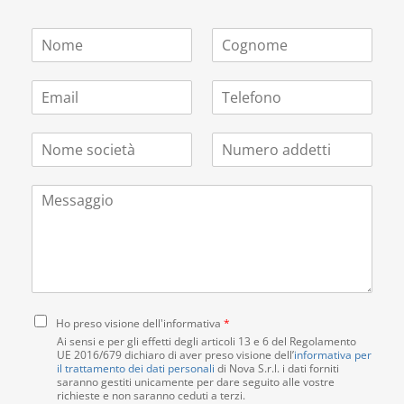
N
C
o
o
m
g
E
T
e
n
m
e
*
o
a
l
m
N
N
i
e
e
o
u
l
f
*
m
m
*
o
M
e
e
n
e
s
r
o
s
o
o
s
c
a
a
i
d
g
e
d
g
t
e
i
C
à
t
Ho preso visione dell'informativa
*
o
o
*
t
Ai sensi e per gli effetti degli articoli 13 e 6 del Regolamento
n
UE 2016/679 dichiaro di aver preso visione dell’
i
informativa per
il trattamento dei dati personali
di Nova S.r.l. i dati forniti
s
*
saranno gestiti unicamente per dare seguito alle vostre
e
richieste e non saranno ceduti a terzi.