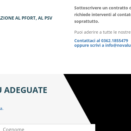
Sottoscrivere un contratto d
richiede interventi al contat
ZIONE AL PFORT, AL PSV
soprattutto.
Puoi aderire a tutte le nostr
Contattaci al
0362.1855479
oppure scrivi a
info@novaluc
IÙ ADEGUATE
a.
C