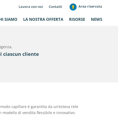
Area riservata
Lavora con noi
Contatti
HI SIAMO
LA NOSTRA OFFERTA
RISORSE
NEWS
sigenza,
i ciascun cliente
n modo capillare è garantita da un’estesa rete
modello di vendita flessibile e innovativo.