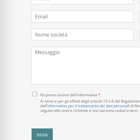
o
m
E
e
m
*
a
N
i
o
l
m
*
M
e
e
s
s
o
s
c
a
i
g
e
g
t
i
C
à
Ho preso visione dell'informativa
*
o
o
*
Ai sensi e per gli effetti degli articoli 13 e 6 del Regola
n
dell’
informativa per il trattamento dei dati personali
di Nov
seguito alle vostre richieste e non saranno ceduti a terzi.
s
e
n
s
INVIA
o