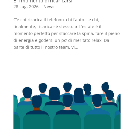
È il momento di ricaricarsi
28 Lug, 2026
|
News
C’è chi ricarica il telefono, chi l’auto… e chi,
finalmente, ricarica sé stesso. ☀️ L’estate è il
momento perfetto per staccare la spina, fare il pieno
di energia e godersi un po’ di meritato relax. Da
parte di tutto il nostro team, vi...