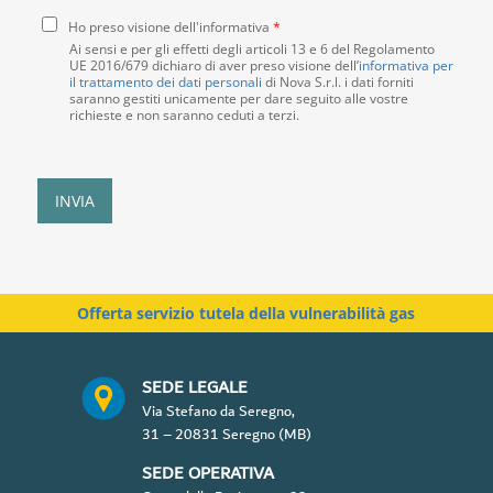
t
e
i
C
à
t
Ho preso visione dell'informativa
*
o
o
*
t
Ai sensi e per gli effetti degli articoli 13 e 6 del Regolamento
n
UE 2016/679 dichiaro di aver preso visione dell’
i
informativa per
il trattamento dei dati personali
di Nova S.r.l. i dati forniti
s
*
saranno gestiti unicamente per dare seguito alle vostre
e
richieste e non saranno ceduti a terzi.
n
s
o
P
INVIA
r
i
v
a
c
Offerta servizio tutela della vulnerabilità gas
y
P
o
SEDE LEGALE
l
Via Stefano da Seregno,
i
31 – 20831 Seregno (MB)
c
y
SEDE OPERATIVA
*