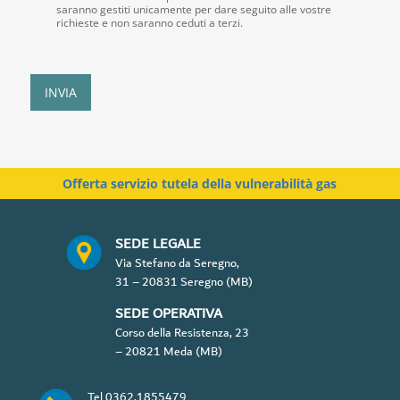
s
*
saranno gestiti unicamente per dare seguito alle vostre
e
richieste e non saranno ceduti a terzi.
n
s
o
P
INVIA
r
i
v
a
c
Offerta servizio tutela della vulnerabilità gas
y
P
o
SEDE LEGALE
l
Via Stefano da Seregno,
i
31 – 20831 Seregno (MB)
c
y
SEDE OPERATIVA
*
Corso della Resistenza, 23
– 20821 Meda (MB)
Tel
0362.1855479