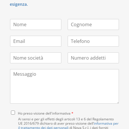
esigenza.
N
C
o
o
m
g
E
T
e
n
m
e
*
o
a
l
m
N
N
i
e
e
o
u
l
f
*
m
m
*
o
M
e
e
n
e
s
r
o
s
o
o
s
c
a
a
i
d
g
e
d
g
t
e
i
C
à
t
Ho preso visione dell'informativa
*
o
o
*
t
Ai sensi e per gli effetti degli articoli 13 e 6 del Regolamento
n
UE 2016/679 dichiaro di aver preso visione dell’
i
informativa per
il trattamento dei dati personali
di Nova S.r.l. i dati forniti