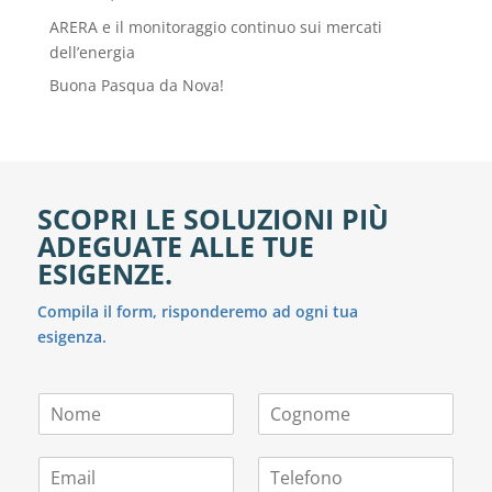
ARERA e il monitoraggio continuo sui mercati
dell’energia
Buona Pasqua da Nova!
SCOPRI LE SOLUZIONI PIÙ
ADEGUATE ALLE TUE
ESIGENZE.
Compila il form, risponderemo ad ogni tua
esigenza.
N
C
o
o
m
g
E
T
e
n
m
e
*
o