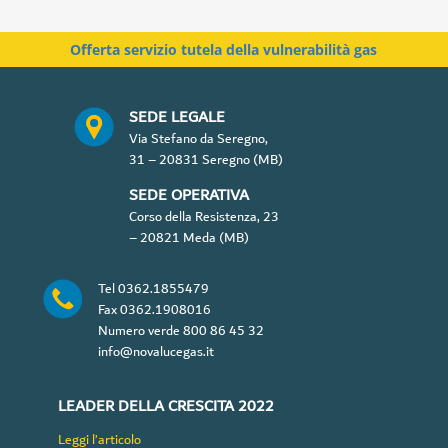
v
a
c
Offerta servizio tutela della vulnerabilità gas
y
P
o
SEDE LEGALE
l
Via Stefano da Seregno,
i
31 – 20831 Seregno (MB)
c
y
SEDE OPERATIVA
*
Corso della Resistenza, 23
– 20821 Meda (MB)
Tel
0362.1855479
Fax
0362.1908016
Numero verde
800 86 45 32
info@novalucegas.it
LEADER DELLA CRESCITA 2022
Leggi l’articolo