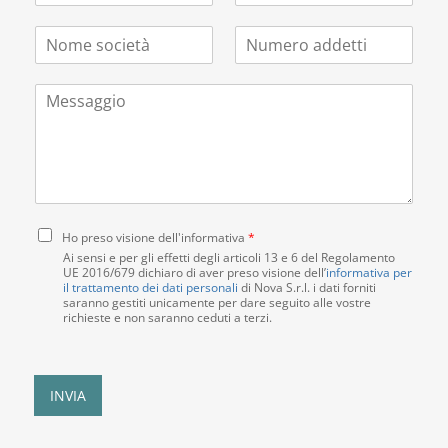
a
l
m
N
N
i
e
e
o
u
l
f
*
m
m
*
o
M
e
e
n
e
s
r
o
s
o
o
s
c
a
a
i
d
g
e
d
g
t
e
i
C
à
t
Ho preso visione dell'informativa
*
o
o
*
t
Ai sensi e per gli effetti degli articoli 13 e 6 del Regolamento
n
UE 2016/679 dichiaro di aver preso visione dell’
i
informativa per
il trattamento dei dati personali
di Nova S.r.l. i dati forniti
s
*
saranno gestiti unicamente per dare seguito alle vostre
e
richieste e non saranno ceduti a terzi.
n
s
o
P
INVIA
r
i