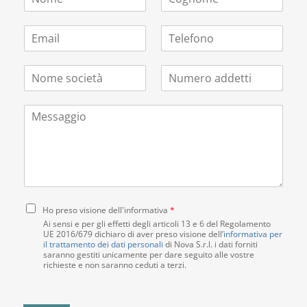
o
o
m
g
E
T
e
n
m
e
*
o
a
l
m
N
N
i
e
e
o
u
l
f
*
m
m
*
o
M
e
e
n
e
s
r
o
s
o
o
s
c
a
a
i
d
g
e
d
g
t
e
i
C
à
t
Ho preso visione dell'informativa
*
o
o
*
t
Ai sensi e per gli effetti degli articoli 13 e 6 del Regolamento
n
UE 2016/679 dichiaro di aver preso visione dell’
i
informativa per
il trattamento dei dati personali
di Nova S.r.l. i dati forniti
s
*
saranno gestiti unicamente per dare seguito alle vostre
e
richieste e non saranno ceduti a terzi.
n
s
o