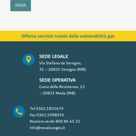
P
INVIA
r
i
v
a
c
Offerta servizio tutela della vulnerabilità gas
y
P
o
SEDE LEGALE
l
Via Stefano da Seregno,
i
31 – 20831 Seregno (MB)
c
y
SEDE OPERATIVA
*
Corso della Resistenza, 23
– 20821 Meda (MB)
Tel
0362.1855479
Fax
0362.1908016
Numero verde
800 86 45 32
info@novalucegas.it